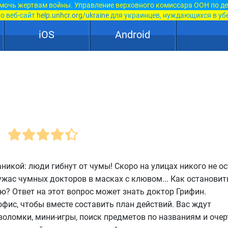
мочь жертвам войны. Управление верховного комиссара ООН по д
о веб-сайт
help.unhcr.org/ukraine
для украинцев, нуждающихся в уб
iOS
Android
икой: люди гибнут от чумы! Скоро на улицах никого не ос
жас чумных докторов в масках с клювом... Как остановит
 Ответ на этот вопрос может знать доктор Грифин.
офис, чтобы вместе составить план действий. Вас ждут
воломки, мини-игры, поиск предметов по названиям и очер