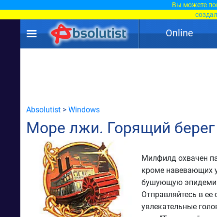
Вы можете по
создал
Online
Absolutist
>
Windows
Море лжи. Горящий берег
Милфилд охвачен пан
кроме навевающих у
бушующую эпидемию?
Отправляйтесь в ее 
увлекательные голо