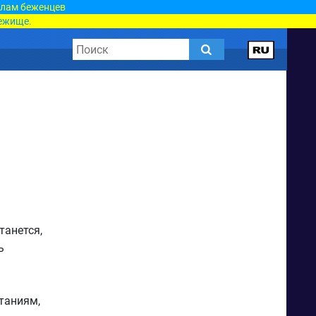
елам беженцев
ежище.
танется,
ь
таниям,