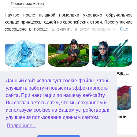
Поиск предметов
Наутро после пышной помолвки украдено обручальное
кольцо принцессы одной из европейских стран. Преступление
совершено в поезде, а, значит, в этом замешан кто-то из
Еще
королевской свиты. И пока все причастные к этой истории
ждут в участке, вы как лучший следователь по особым делам,
должны обследовать место преступления и найти пропажу и
злоумышленника. В этой игре жанра “я ищу” вас ждут
красочные сцены на поиск предметов, необычные персонажи,
головоломные мини-игры и захватывающий сюжет!
Между небом и землей
Лабиринты мира. Золото дураков. Коллекционное издание
Тайный город. Подводное королевство. Коллекционное издание
Данный сайт использует cookie-файлы, чтобы
улучшить работу и повысить эффективность
сайта. При навигации по нашему веб-сайту,
Вы соглашаетесь с тем, что мы сохраняем и
используем cookies на Вашем устройстве для
Небесные земли. Пробуждение гигантов. Коллекционное издание
Загадки Нью-Йорка. Пробуждение. Коллекционное издание
Химеры. Козни зла. Коллекционное издание
улучшения пользования данным сайтом.
Подробнее...