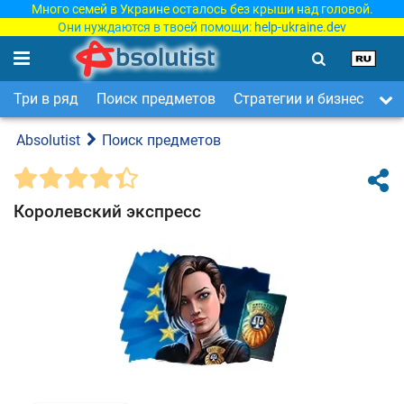
Много семей в Украине осталось без крыши над головой.
Они нуждаются в твоей помощи:
help-ukraine.dev
Три в ряд
Поиск предметов
Стратегии и бизнес
Ар
Absolutist
Поиск предметов
Королевский экспресс