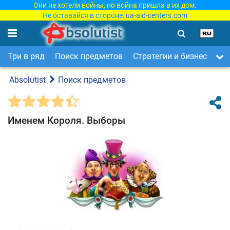
Они не хотели войны, но война пришла в их дом.
Не оставайся в стороне:
ua-aid-centers.com
Три в ряд
Поиск предметов
Стратегии и бизнес
Ар
Absolutist
Поиск предметов
Именем Короля. Выборы