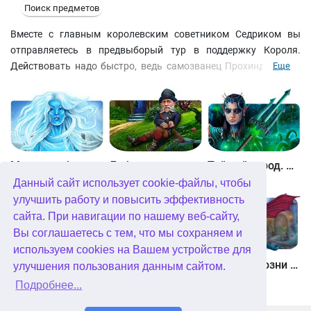
Поиск предметов
Вместе с главным королевским советником Седриком вы
отправляетесь в предвыборый тур в поддержку Короля.
Действовать надо быстро, ведь самозванец Прохиндеус уже
Еще
опережает вас на несколько пунктов, ведя нечестную
политическую борьбу и всячески стараясь подпортить имидж
действующего монарха! Сорвите его коварный план,
восстановите пришедшие в упадок провинции и выиграйте
королевские выборы!
Между небом и землей
Лабиринты мира. Золото дураков. Коллекционное издание
Тайный город. Подводное королевство. Коллекционное издание
Данный сайт использует cookie-файлы, чтобы
улучшить работу и повысить эффективность
сайта. При навигации по нашему веб-сайту,
Вы соглашаетесь с тем, что мы сохраняем и
используем cookies на Вашем устройстве для
Небесные земли. Пробуждение гигантов. Коллекционное издание
Загадки Нью-Йорка. Пробуждение. Коллекционное издание
Химеры. Козни зла. Коллекционное издание
улучшения пользования данным сайтом.
Подробнее...