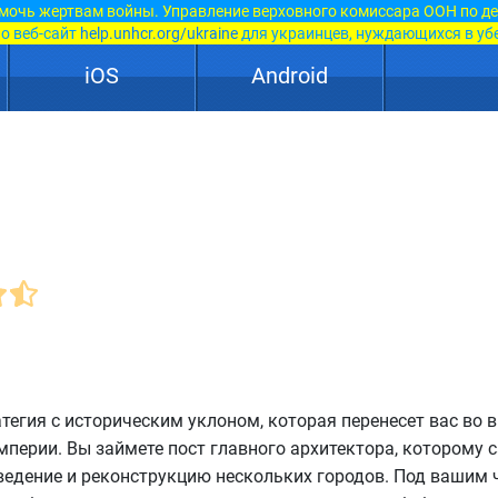
мочь жертвам войны. Управление верховного комиссара ООН по д
о веб-сайт
help.unhcr.org/ukraine
для украинцев, нуждающихся в уб
iOS
Android
тегия с историческим уклоном, которая перенесет вас во 
перии. Вы займете пост главного архитектора, которому 
ведение и реконструкцию нескольких городов. Под вашим 