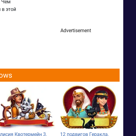
. Чем
 в этой
Advertisement
dows
лисия Квотермейн 3.
12 подвигов Геракла.