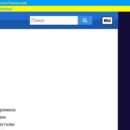
елам беженцев
ежище.
времена
сам
чутким