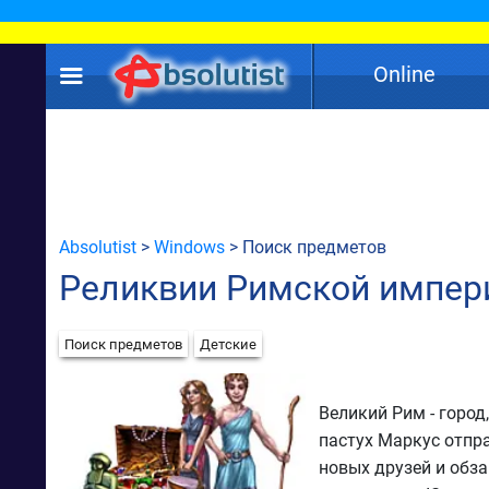
Online
Absolutist
>
Windows
> Поиск предметов
Реликвии Римской импер
Поиск предметов
Детские
Великий Рим - горо
пастух Маркус отпра
новых друзей и обз