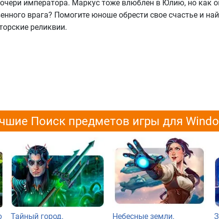
дочери императора. Маркус тоже влюблен в Юлию, но как 
енного врага? Помогите юноше обрести свое счастье и на
орские реликвии.
чшие Поиск предметов игры для Wind
о
Тайный город.
Небесные земли.
З