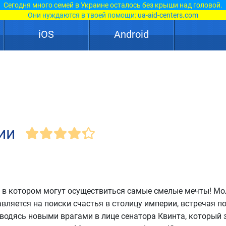
Сегодня много семей в Украине осталось без крыши над головой.
Они нуждаются в твоей помощи:
ua-aid-centers.com
iOS
Android
ии
д, в котором могут осуществиться самые смелые мечты! М
вляется на поиски счастья в столицу империи, встречая по
аводясь новыми врагами в лице сенатора Квинта, который