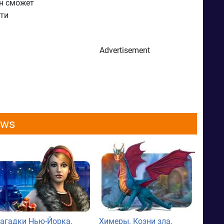
он сможет
йти
Advertisement
ows
агадки Нью-Йорка.
Химеры. Козни зла.