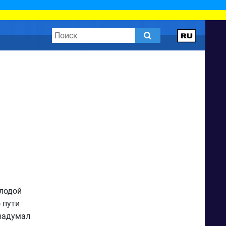
олодой
 пути
 задумал