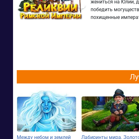
жениться на Юлии, 
победить могуществ
похищенные императ
Лу
Между небом и землей
Лабиринты мира. Золот