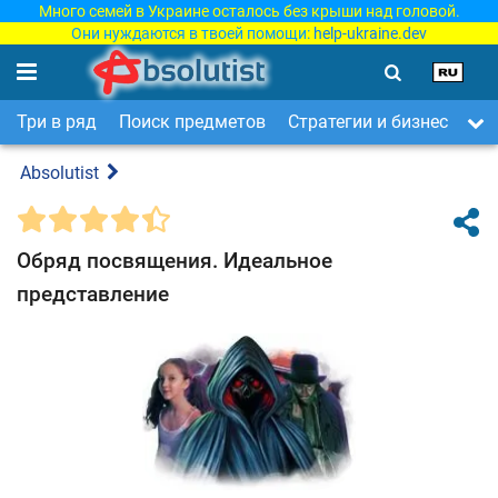
Много семей в Украине осталось без крыши над головой.
Они нуждаются в твоей помощи:
help-ukraine.dev
Три в ряд
Поиск предметов
Стратегии и бизнес
Ар
Absolutist
Обряд посвящения. Идеальное
представление