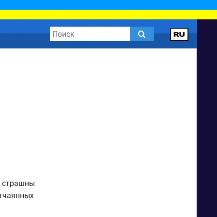
е страшны
отчаянных