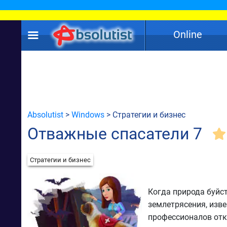
Online
Absolutist
>
Windows
> Стратегии и бизнес
Отважные спасатели 7
Стратегии и бизнес
Когда природа буйс
землетрясения, изв
профессионалов отк