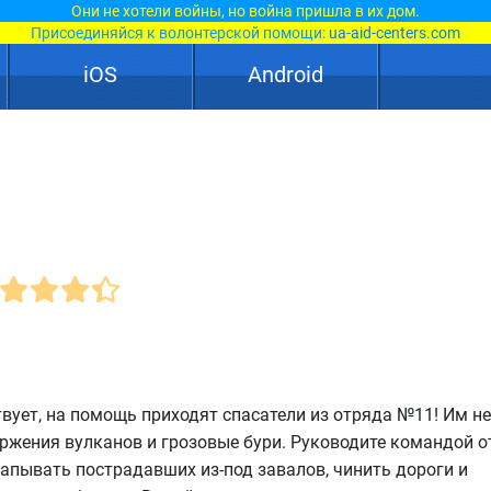
Они не хотели войны, но война пришла в их дом.
Присоединяйся к волонтерской помощи:
ua-aid-centers.com
iOS
Android
твует, на помощь приходят спасатели из отряда №11! Им н
ержения вулканов и грозовые бури. Руководите командой 
апывать пострадавших из-под завалов, чинить дороги и