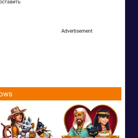
поставить
Advertisement
dows