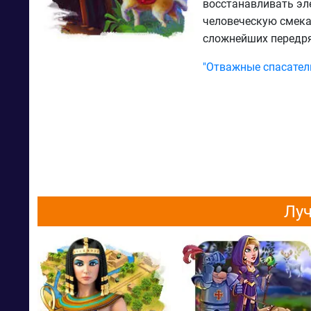
восстанавливать эл
человеческую смека
сложнейших передря
"Отважные спасател
Луч