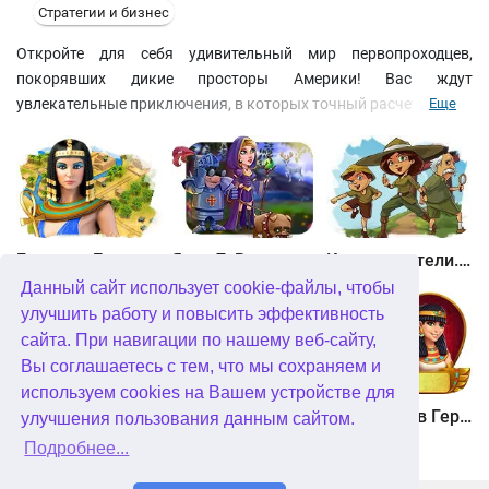
Стратегии и бизнес
Откройте для себя удивительный мир первопроходцев,
покорявших дикие просторы Америки! Вас ждут
увлекательные приключения, в которых точный расчет значит
Еще
не меньше, чем умение выживать в суровых природных
условиях! Устраивайте фермы, ведите переговоры с
индейскими вождями, восстанавливайте мосты, расчищайте
дороги и выполняйте поставленные задачи, чтобы достичь
поставленной цели и заработать средства на милое ранчо в
американской глубинке!
Битва за Египет. Миссия Клеопатра
Янки 7. В погоне за волшебным оленем
Кладоискатели. Камень души
Данный сайт использует cookie-файлы, чтобы
улучшить работу и повысить эффективность
сайта. При навигации по нашему веб-сайту,
Вы соглашаетесь с тем, что мы сохраняем и
используем cookies на Вашем устройстве для
Кладоискатели. Снежная королева. Коллекционное издание
Алисия Квотермейн 3. Тайна пылающего золота. Коллекционное издание
12 подвигов Геракла. Как я встретил Мегару. Коллекционное издание
улучшения пользования данным сайтом.
Подробнее...