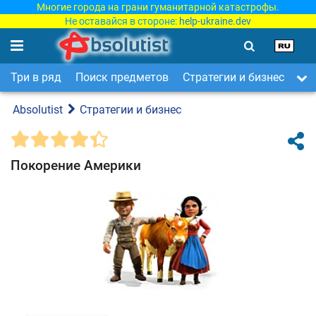
Многие города на грани гуманитарной катастрофы.
Не оставайся в стороне:
help-ukraine.dev
Три в ряд
Поиск предметов
Стратегии и бизнес
Ар
Absolutist
Стратегии и бизнес
Покорение Америки