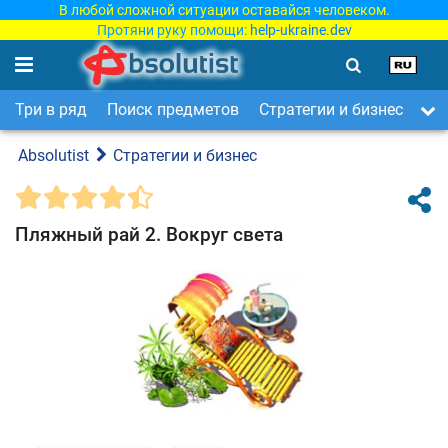
В любой сложной ситуации оставайся человеком.
Протяни руку помощи:
help-ukraine.dev
Три в ряд
Поиск предметов
Стратегии и бизнес
Ар
Absolutist
Стратегии и бизнес
Пляжный рай 2. Вокруг света