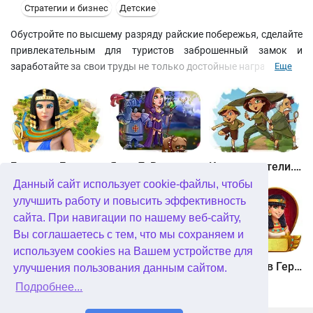
Стратегии и бизнес
Детские
Обустройте по высшему разряду райские побережья, сделайте
привлекательным для туристов заброшенный замок и
заработайте за свои труды не только достойные награды, но и
Еще
уважение ваших клиентов. Устанавливайте на пляжах
удобные шезлонги, комфортные душевые и лотки с фруктами и
мороженым. На заработанные деньги улучшайте свои
постройки и привлекайте еще больше посетителей. А советами
и жизненным опытом с вами с радостью поделится ваш
дедушка!
Битва за Египет. Миссия Клеопатра
Янки 7. В погоне за волшебным оленем
Кладоискатели. Камень души
Данный сайт использует cookie-файлы, чтобы
улучшить работу и повысить эффективность
сайта. При навигации по нашему веб-сайту,
Вы соглашаетесь с тем, что мы сохраняем и
используем cookies на Вашем устройстве для
Кладоискатели. Снежная королева. Коллекционное издание
Алисия Квотермейн 3. Тайна пылающего золота. Коллекционное издание
12 подвигов Геракла. Как я встретил Мегару. Коллекционное издание
улучшения пользования данным сайтом.
Подробнее...