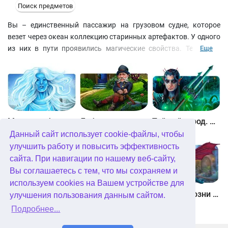
Поиск предметов
Вы – единственный пассажир на грузовом судне, которое
везет через океан коллекцию старинных артефактов. У одного
из них в пути проявились магические свойства. Теперь на
Еще
корабле ни команды, ни капитана. А вам нужно до рассвета
снять заклятие, иначе бравые моряки навсегда останутся
пленниками амфоры. Исследуйте все закоулки корабля, от
трюма до палубы, решайте задачки на сообразительность, и
помните, что в запасе у вас – всего несколько часов!
Между небом и землей
Лабиринты мира. Золото дураков. Коллекционное издание
Тайный город. Подводное королевство. Коллекционное издание
Данный сайт использует cookie-файлы, чтобы
улучшить работу и повысить эффективность
сайта. При навигации по нашему веб-сайту,
Вы соглашаетесь с тем, что мы сохраняем и
используем cookies на Вашем устройстве для
Небесные земли. Пробуждение гигантов. Коллекционное издание
Загадки Нью-Йорка. Пробуждение. Коллекционное издание
Химеры. Козни зла. Коллекционное издание
улучшения пользования данным сайтом.
Подробнее...