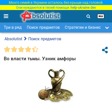
Много семей в Украине осталось без крыши над головой.
Они нуждаются в твоей помощи:
help-ukraine.dev
Три в ряд
Поиск предметов
Стратегии и бизнес
Ар
Absolutist
Поиск предметов
Во власти тьмы. Узник амфоры