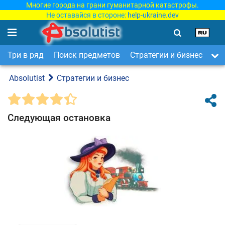
Многие города на грани гуманитарной катастрофы.
Не оставайся в стороне:
help-ukraine.dev
Три в ряд
Поиск предметов
Стратегии и бизнес
Ар
Absolutist
Стратегии и бизнес
Следующая остановка