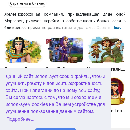
Стратегии и бизнес
Железнодорожная компания, принадлежащая дяде юной
Маргарет, рискует перейти в собственность банка, если в
ближайшее время не расплатится с долгами. Срок выплаты
Еще
кредита истекает через сорок дней. Единственная
возможность удержать компанию на плаву - испратить
поломки на разных участках железной дороги и заставить её
нова приносить прибыль. Испробуйте свои силы в роли
заместителя директора в этой стратегии в стиле бизнес.
Битва за Египет. Миссия Клеопатра
Янки 7. В погоне за волшебным оленем
Кладоискатели. Камень души
Данный сайт использует cookie-файлы, чтобы
улучшить работу и повысить эффективность
сайта. При навигации по нашему веб-сайту,
Вы соглашаетесь с тем, что мы сохраняем и
используем cookies на Вашем устройстве для
Кладоискатели. Снежная королева. Коллекционное издание
Алисия Квотермейн 3. Тайна пылающего золота. Коллекционное издание
12 подвигов Геракла. Как я встретил Мегару. Коллекционное издание
улучшения пользования данным сайтом.
Подробнее...