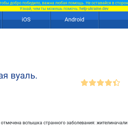
тобы добро победило, важна любая помощь. Не оставайся в сторон
Узнай, чем ты можешь помочь:
help-ukraine.dev
iOS
Android
я вуаль.
 отмечена вспышка странного заболевания: жителиначали