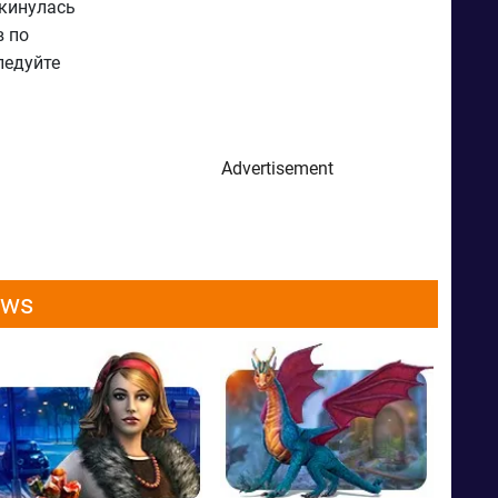
екинулась
в по
ледуйте
Advertisement
ows