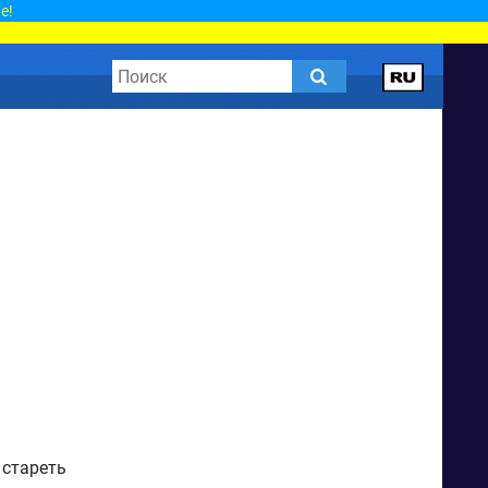
е!
 стареть