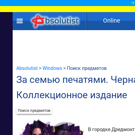
Ч
Online
Absolutist
>
Windows
> Поиск предметов
За семью печатями. Черна
Коллекционное издание
Поиск предметов
В городке Дредмонт