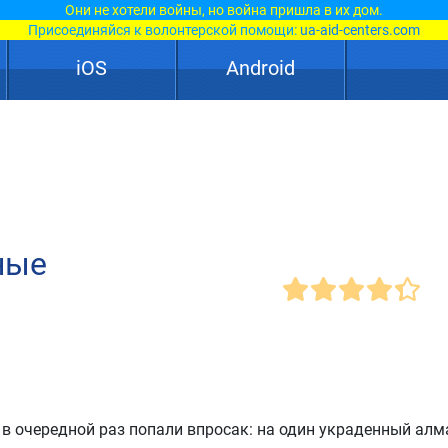
Они не хотели войны, но война пришла в их дом.
Присоединяйся к волонтерской помощи:
ua-aid-centers.com
iOS
Android
ные
в очередной раз попали впросак: на один украденный алма