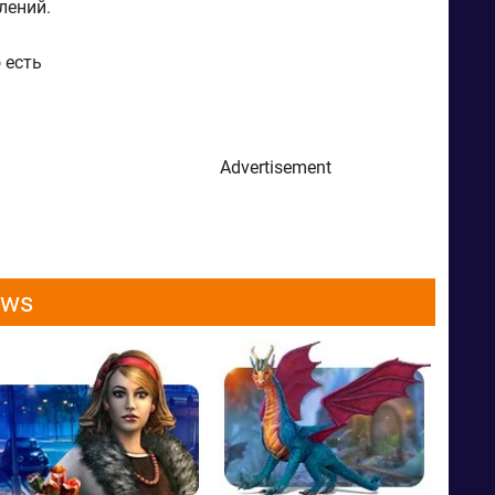
лений.
 есть
Advertisement
ows