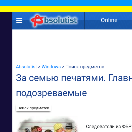
Online
Absolutist
>
Windows
> Поиск предметов
За семью печатями. Глав
подозреваемые
Поиск предметов
Следователи из ФБР 