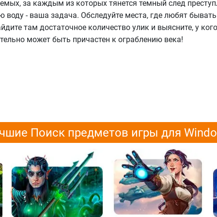
емых, за каждым из которых тянется темный след преступ
ю воду - ваша задача. Обследуйте места, где любят бывать
дите там достаточное количество улик и выясните, у кого
ительно может быть причастен к ограблению века!
чшие Поиск предметов игры для Wind