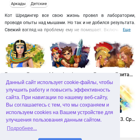
Аркады
Детские
Кот Шредингер все свою жизнь провел в лаборатории,
проводя опыты над мышами. Но так и не добился результата.
Свежий взгляд на проблему ему не помешает. Включайтесь в
Еще
эксперимент. Ваша задача – провести мышей к кусочку сыра,
сохранив им жизнь и собрав по пути несколько объектов. А
путь извилист и опасен: если не падения с высоты, то
подопытный может стать жертвой крысоида. Используйте
предложенные игровые возможности с умом.
Битва за Египет. Миссия Клеопатра
Maze Lord
Битва за Британию. Восстание Каратака
Данный сайт использует cookie-файлы, чтобы
улучшить работу и повысить эффективность
сайта. При навигации по нашему веб-сайту,
Вы соглашаетесь с тем, что мы сохраняем и
используем cookies на Вашем устройстве для
Охота онлайн
Птичий переполох 3
Солдатики 3. Средневековье
улучшения пользования данным сайтом.
Подробнее...