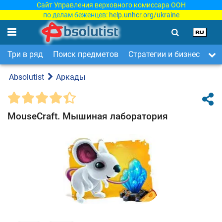
Сайт Управления верховного комиссара ООН
по делам беженцев:
help.unhcr.org/ukraine
Три в ряд
Поиск предметов
Стратегии и бизнес
Ар
Absolutist
Аркады
MouseCraft. Мышиная лаборатория