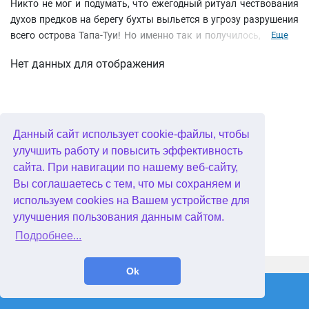
Никто не мог и подумать, что ежегодный ритуал чествования
духов предков на берегу бухты выльется в угрозу разрушения
всего острова Тапа-Туи! Но именно так и получилось, когда к
Еще
берегу причалил пиратский корабль под черными парусами, и
Нет данных для отображения
пираты взяли в плен Као-Ри. Предводитель хочет, чтобы юная
жрица отвела их к таинственной пещере, где скрыт огромный
драгоценный камень. И Хика-Ри с отцом бросаются в погоню
за пиратами и на выручку Као-Ри.
Данный сайт использует cookie-файлы, чтобы
улучшить работу и повысить эффективность
сайта. При навигации по нашему веб-сайту,
Вы соглашаетесь с тем, что мы сохраняем и
используем cookies на Вашем устройстве для
улучшения пользования данным сайтом.
Подробнее...
WellGames.com
QuData.com
Ok
2026 © Absolutist