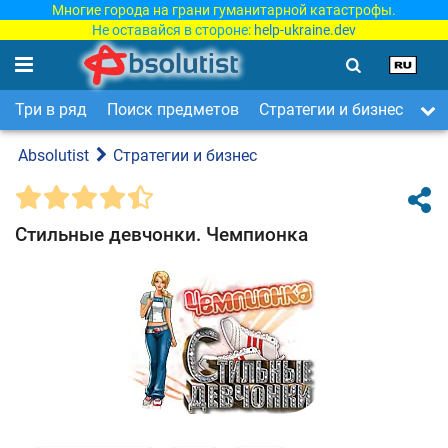
Многие города на грани гуманитарной катастрофы.
Не оставайся в стороне:
help-ukraine.dev
Три в ряд
Поиск предметов
Стратегии и бизнес
Ар
Absolutist
Стратегии и бизнес
Стильные девчонки. Чемпионка