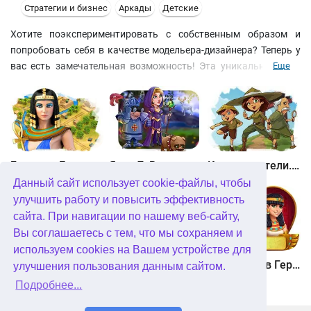
Стратегии и бизнес
Аркады
Детские
Хотите поэкспериментировать с собственным образом и
попробовать себя в качестве модельера-дизайнера? Теперь у
вас есть замечательная возможность! Эта уникальная игра
Еще
позволит вам без труда подобрать подходящее сочетание
одежды, украшений и прически для любой ситуации. Вас ждет
бесчисленное множество нарядов, туфелек и ювелирных
изысков, а также увлекательные мини-игры. Отыщите идеал!
Битва за Египет. Миссия Клеопатра
Янки 7. В погоне за волшебным оленем
Кладоискатели. Камень души
Данный сайт использует cookie-файлы, чтобы
улучшить работу и повысить эффективность
сайта. При навигации по нашему веб-сайту,
Вы соглашаетесь с тем, что мы сохраняем и
используем cookies на Вашем устройстве для
Кладоискатели. Снежная королева. Коллекционное издание
Алисия Квотермейн 3. Тайна пылающего золота. Коллекционное издание
12 подвигов Геракла. Как я встретил Мегару. Коллекционное издание
улучшения пользования данным сайтом.
Подробнее...