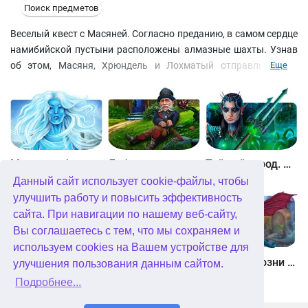
Поиск предметов
Веселый квест с Масяней. Согласно преданию, в самом сердце
намибийской пустыни расположены алмазные шахты. Узнав
об этом, Масяня, Хрюндель и Лохматый отправляются в
Еще
Африку - на поиски сокровищ! Друзья даже не догадываются,
какие сюрпризы и приключения подстерегают их в этом
путешествии. Помогите Масяне сбежать из плена, решить все
головоломки, найти древний бушменский клад и вернуться
домой в Петербург.
Между небом и землей
Лабиринты мира. Золото дураков. Коллекционное издание
Тайный город. Подводное королевство. Коллекционное издание
Данный сайт использует cookie-файлы, чтобы
улучшить работу и повысить эффективность
сайта. При навигации по нашему веб-сайту,
Вы соглашаетесь с тем, что мы сохраняем и
используем cookies на Вашем устройстве для
Небесные земли. Пробуждение гигантов. Коллекционное издание
Загадки Нью-Йорка. Пробуждение. Коллекционное издание
Химеры. Козни зла. Коллекционное издание
улучшения пользования данным сайтом.
Подробнее...