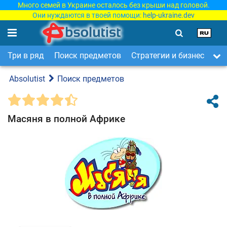
Много семей в Украине осталось без крыши над головой.
Они нуждаются в твоей помощи:
help-ukraine.dev
Три в ряд
Поиск предметов
Стратегии и бизнес
Ар
Absolutist
Поиск предметов
Масяня в полной Африке