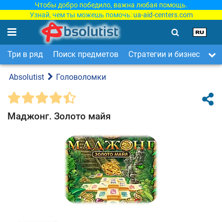
Чтобы добро победило, важна любая помощь.
Узнай, чем ты можешь помочь:
ua-aid-centers.com
Три в ряд
Поиск предметов
Стратегии и бизнес
Ар
Absolutist
Головоломки
Маджонг. Золото майя