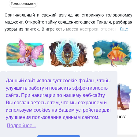
Головоломки
Оригинальный и свежий взгляд на старинную головоломку
маджонг. Откройте тайну священного диска Тикаля, разбирая
узоры из плиток. В игре есть масса настроек, отвечающих за
Еще
внешний вид. Подберите дизайн фишек и фоновый рисунок по
вашему вкусу. Кроме огромного количества разнообразных
раскладок и сюжетного режима игры, вы обнаружите
редактор собственных уровней. Несколько типов сложности
делают эту игру доступной как новичкам, так и ветеранам.
Страна фей
Legendary Slide
Fishjong
Данный сайт использует cookie-файлы, чтобы
улучшить работу и повысить эффективность
сайта. При навигации по нашему веб-сайту,
Вы соглашаетесь с тем, что мы сохраняем и
используем cookies на Вашем устройстве для
Квадриум
Пасьянс Белоснежка. Зачарованное королевство
Travel Mosaics: A Paris Tour
улучшения пользования данным сайтом.
Подробнее...