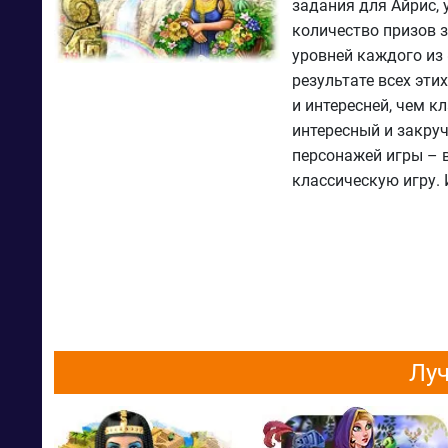
задания для Айрис,
количество призов з
уровней каждого из 
результате всех эти
и интересней, чем к
интересный и закру
персонажей игры – в
классическую игру. 
Луч