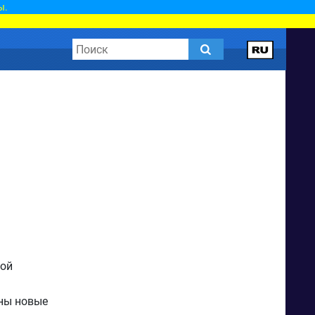
ы.
ной
ены новые