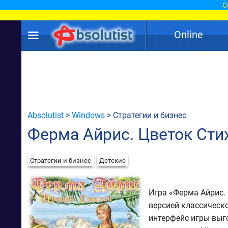
С
Online
Absolutist
>
Windows
> Стратегии и бизнес
Ферма Айрис. Цветок Сти
Стратегии и бизнес
Детские
Игра «Ферма Айрис.
версией классическ
интерфейс игры выг