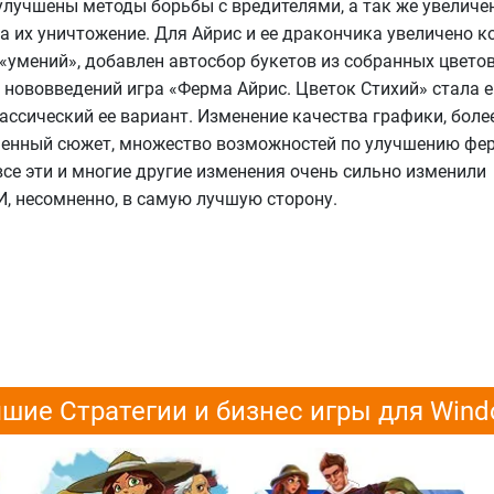
 улучшены методы борьбы с вредителями, а так же увеличе
а их уничтожение. Для Айрис и ее дракончика увеличено к
«умений», добавлен автосбор букетов из собранных цветов
х нововведений игра «Ферма Айрис. Цветок Стихий» стала 
лассический ее вариант. Изменение качества графики, боле
ченный сюжет, множество возможностей по улучшению фе
се эти и многие другие изменения очень сильно изменили
И, несомненно, в самую лучшую сторону.
шие Стратегии и бизнес игры для Win