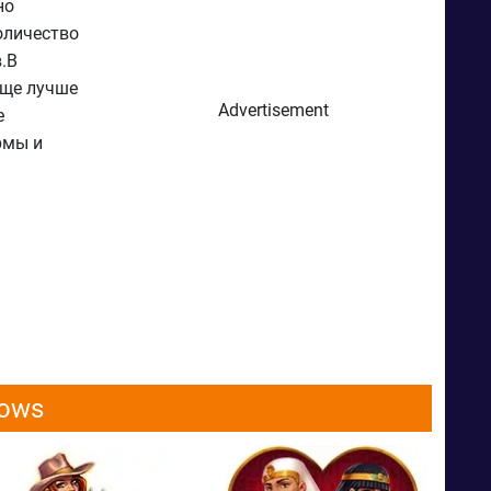
но
оличество
.В
еще лучше
Advertisement
е
рмы и
dows