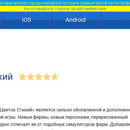
егодня многие города находятся на грани гуманитарной катастроф
Не оставайся в стороне:
ua-aid-centers.com
iOS
Android
хий
 Цветок Стихий» является сильно обновленной и дополнен
ой игры. Новые фермы, новые персонажи, перерисованный
одно отличает ее от подобных симуляторов ферм. Добавл