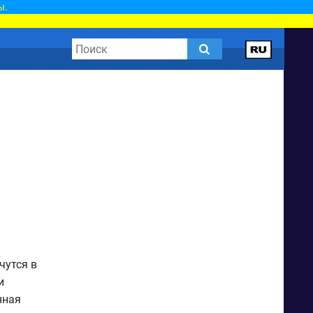
ы.
чутся в
и
нная