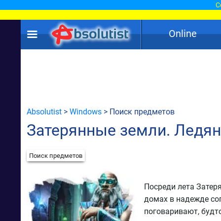
С
Online
Absolutist
>
Windows
> Поиск предметов
Затерянные земли. Ледян
Поиск предметов
Посреди лета Затер
домах в надежде сог
поговаривают, будт