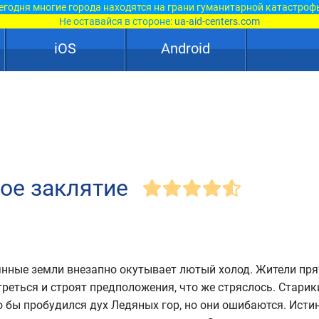
егодня многие города находятся на грани гуманитарной катастроф
Не оставайся в стороне:
ua-aid-centers.com
iOS
Android
ое заклятие
янные земли внезапно окутывает лютый холод. Жители пря
реться и строят предположения, что же стряслось. Старик
о бы пробудился дух Ледяных гор, но они ошибаются. Исти