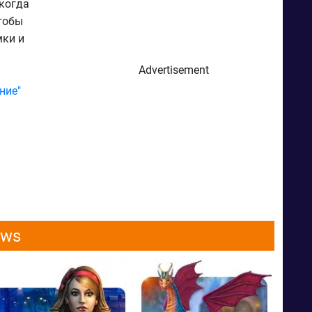
 когда
тобы
мки и
Advertisement
ние"
ows