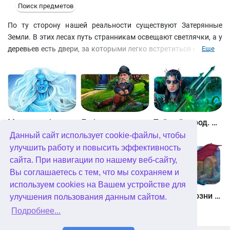
Поиск предметов
По ту сторону нашей реальности существуют Затерянные
Земли. В этих лесах путь странникам освещают светлячки, а у
деревьев есть двери, за которыми легко встретиться с каким-
Еще
нибудь сказочным существом, например, с разговорчивым и
сердобольным гномом. Отправляйтесь туда, чтобы избавить
волшебный мир от зла и отыскать мальчика, попавшего в сети
Темного Владыки. Вас ждут головоломки, мини-игры и
увлекательный поиск предметов.
Между небом и землей
Лабиринты мира. Золото дураков. Коллекционное издание
Тайный город. Подводное королевство. Коллекционное издание
Данный сайт использует cookie-файлы, чтобы
улучшить работу и повысить эффективность
сайта. При навигации по нашему веб-сайту,
Вы соглашаетесь с тем, что мы сохраняем и
используем cookies на Вашем устройстве для
Небесные земли. Пробуждение гигантов. Коллекционное издание
Загадки Нью-Йорка. Пробуждение. Коллекционное издание
Химеры. Козни зла. Коллекционное издание
улучшения пользования данным сайтом.
Подробнее...