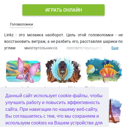
ИГРАТЬ ОНЛАЙН
Головоломки
Linkz - это мозаика наоборот. Цель этой головоломки - не
восстановить витраж, а не разбить его, расставляя шарики по
углам многоугольников соответствующего цвета.
Еще
Переместить появившийся шарик в пустую ячейку можно
только в том случае, если путь к ней свободен. Играйте с
подключением к Internet и получайте бонусные очки за победу
в многопользовательском режиме. Здесь вы можете скачать
полную версию Linkz бесплатно и играть без ограничения по
времени.
Страна фей
Legendary Slide
Fishjong
Данный сайт использует cookie-файлы, чтобы
улучшить работу и повысить эффективность
сайта. При навигации по нашему веб-сайту,
Вы соглашаетесь с тем, что мы сохраняем и
используем cookies на Вашем устройстве для