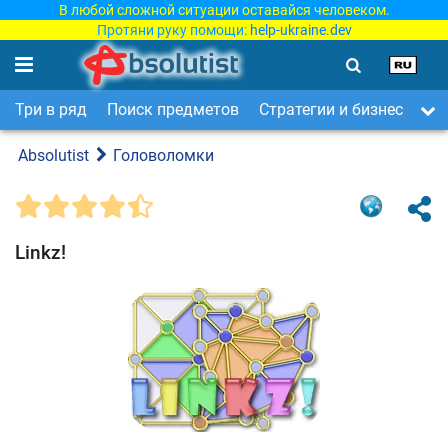
В любой сложной ситуации оставайся человеком.
Протяни руку помощи:
help-ukraine.dev
Три в ряд
Поиск предметов
Стратегии и бизнес
Ар
Absolutist
Головоломки
Linkz!