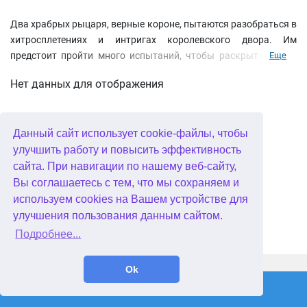
Два храбрых рыцаря, верные короне, пытаются разобраться в
хитросплетениях и интригах королевского двора. Им
предстоит пройти много испытаний, чтобы раскрыть тайны
Еще
королевства и узнать истину. Их ждет сложный путь: из
Нет данных для отображения
королевских покоев в трущобы, оттуда в подземелье и
пыточную. Только благодаря смекалки и верным товарищам
им удастся избежать казни и добраться до гробницы короля.
Данный сайт использует cookie-файлы, чтобы
улучшить работу и повысить эффективность
сайта. При навигации по нашему веб-сайту,
Вы соглашаетесь с тем, что мы сохраняем и
используем cookies на Вашем устройстве для
улучшения пользования данным сайтом.
Подробнее...
WellGames.com
QuData.com
Ok
2026 © Absolutist