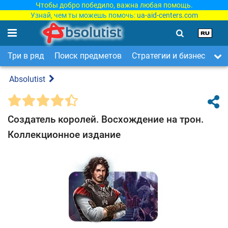
Чтобы добро победило, важна любая помощь.
Узнай, чем ты можешь помочь:
ua-aid-centers.com
Три в ряд
Поиск предметов
Стратегии и бизнес
Ар
Absolutist
Создатель королей. Восхождение на трон.
Коллекционное издание