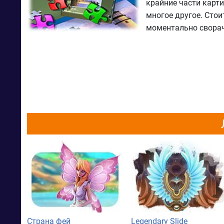
крайние части карт
многое другое. Стои
моментально сворач
Страна фей
Legendary Slide