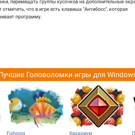
инки, перемещать группы кусочков на дополнительные экр
т отметить, что в игре есть клавиша "Антибосс", которая
ивает программу.
Лучшие Головоломки игры для Window
Fishjong
Квадриум
П