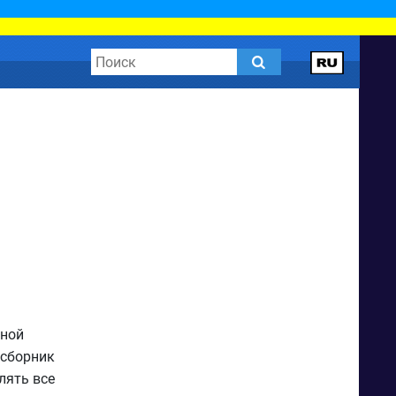
бной
 сборник
лять все