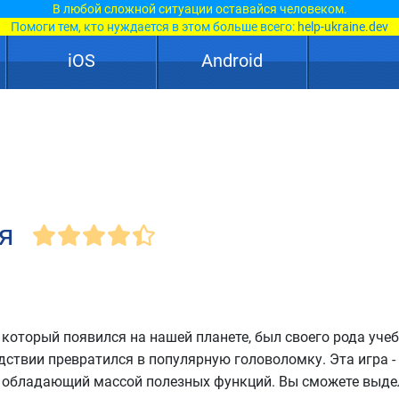
В любой сложной ситуации оставайся человеком.
Помоги тем, кто нуждается в этом больше всего:
help-ukraine.dev
iOS
Android
я
который появился на нашей планете, был своего рода уче
дствии превратился в популярную головоломку. Эта игра -
, обладающий массой полезных функций. Вы сможете выде