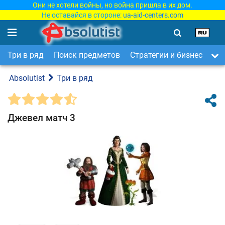
Они не хотели войны, но война пришла в их дом.
Не оставайся в стороне:
ua-aid-centers.com
Три в ряд
Поиск предметов
Стратегии и бизнес
Ар
Absolutist
Три в ряд
Джевел матч 3