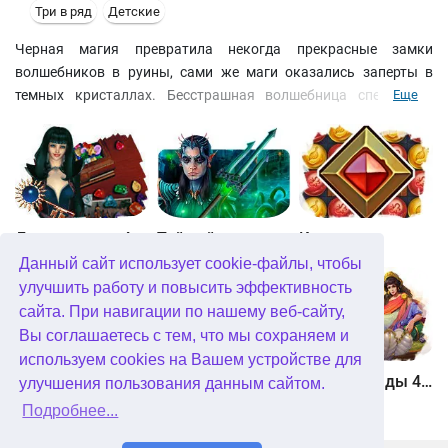
Три в ряд
Детские
Черная магия превратила некогда прекрасные замки
волшебников в руины, сами же маги оказались заперты в
темных кристаллах. Бесстрашная волшебница спешит на
Еще
помощь своей стране. Ищите скрытые предметы, собирайте
кусочки головоломки и сказочные предметы, уничтожая
фишки одного цвета. Помогите отстроить замки и засадить
сады волшебными семенами. Вскоре вы убедитесь, что
волшебные камешки – путь к возрождению былого величия
королевства!
Джевел матч 4
Тайный город. Подводное королевство. Коллекционное издание
Квадриум
Данный сайт использует cookie-файлы, чтобы
улучшить работу и повысить эффективность
сайта. При навигации по нашему веб-сайту,
Вы соглашаетесь с тем, что мы сохраняем и
используем cookies на Вашем устройстве для
Хранитель рун
Мундус. Невозможная вселенная
Герои Эллады 4. Рождение мифа
улучшения пользования данным сайтом.
Подробнее...