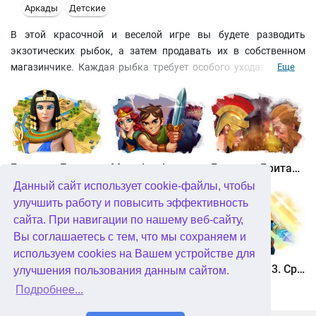
Аркады
Детские
В этой красочной и веселой игре вы будете разводить
экзотических рыбок, а затем продавать их в собственном
магазинчике. Каждая рыбка требует особого ухода: начиная
Еще
от интерьера аквариума, до необходимости дополнительного
освещения и вентиляции. Яркая мультипликационная
графика, увлекательный игровой процесс и забавные рыбки
обязательно понравятся не только взрослым, но и детям.
Битва за Египет. Миссия Клеопатра
Maze Lord
Битва за Британию. Восстание Каратака
Данный сайт использует cookie-файлы, чтобы
улучшить работу и повысить эффективность
сайта. При навигации по нашему веб-сайту,
Вы соглашаетесь с тем, что мы сохраняем и
используем cookies на Вашем устройстве для
Охота онлайн
Птичий переполох 3
Солдатики 3. Средневековье
улучшения пользования данным сайтом.
Подробнее...