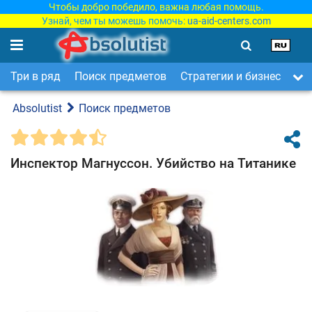
Чтобы добро победило, важна любая помощь.
Узнай, чем ты можешь помочь:
ua-aid-centers.com
Три в ряд
Поиск предметов
Стратегии и бизнес
Ар
Absolutist
Поиск предметов
Инспектор Магнуссон. Убийство на Титанике