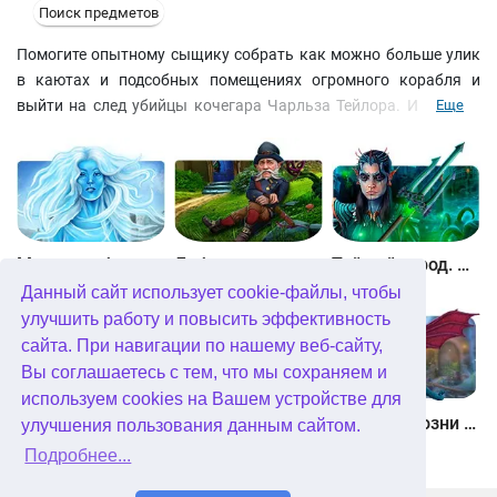
Поиск предметов
Помогите опытному сыщику собрать как можно больше улик
в каютах и подсобных помещениях огромного корабля и
выйти на след убийцы кочегара Чарльза Тейлора. Играйте в
Еще
мини-игры, чтобы попасть на новые локации, и обращайтесь к
спасательному кругу в случае затруднений. Опросите всех
возможных свидетелей, предварительно выполнив их
незначительные просьбы, и занесите всю полученную
информацию в журнал. Позже она вас здорово выручит!
Между небом и землей
Лабиринты мира. Золото дураков. Коллекционное издание
Тайный город. Подводное королевство. Коллекционное издание
Данный сайт использует cookie-файлы, чтобы
улучшить работу и повысить эффективность
сайта. При навигации по нашему веб-сайту,
Вы соглашаетесь с тем, что мы сохраняем и
используем cookies на Вашем устройстве для
Небесные земли. Пробуждение гигантов. Коллекционное издание
Загадки Нью-Йорка. Пробуждение. Коллекционное издание
Химеры. Козни зла. Коллекционное издание
улучшения пользования данным сайтом.
Подробнее...