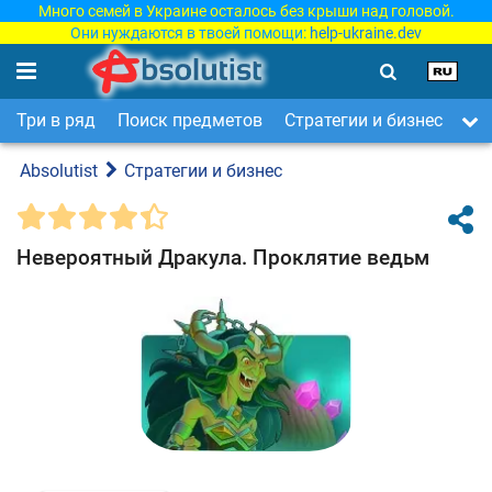
Много семей в Украине осталось без крыши над головой.
Они нуждаются в твоей помощи:
help-ukraine.dev
Три в ряд
Поиск предметов
Стратегии и бизнес
Ар
Absolutist
Стратегии и бизнес
Невероятный Дракула. Проклятие ведьм