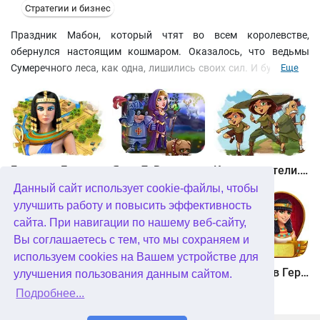
Стратегии и бизнес
Праздник Мабон, который чтят во всем королевстве,
обернулся настоящим кошмаром. Оказалось, что ведьмы
Сумеречного леса, как одна, лишились своих сил. И будущее и
Еще
ведьм, и всех волшебных существ – под вопросом. Только
граф Дракула сможет разобраться в причинах катастрофы и
сделать так, чтобы источник волшебства вернулся на свое
место в Сумеречном лесу. Помогут ему в этом старые
знакомые: жена Элизабет, Принцесса, Франкенштейн и многие
другие.
Битва за Египет. Миссия Клеопатра
Янки 7. В погоне за волшебным оленем
Кладоискатели. Камень души
Данный сайт использует cookie-файлы, чтобы
улучшить работу и повысить эффективность
сайта. При навигации по нашему веб-сайту,
Вы соглашаетесь с тем, что мы сохраняем и
используем cookies на Вашем устройстве для
Кладоискатели. Снежная королева. Коллекционное издание
Алисия Квотермейн 3. Тайна пылающего золота. Коллекционное издание
12 подвигов Геракла. Как я встретил Мегару. Коллекционное издание
улучшения пользования данным сайтом.
Подробнее...