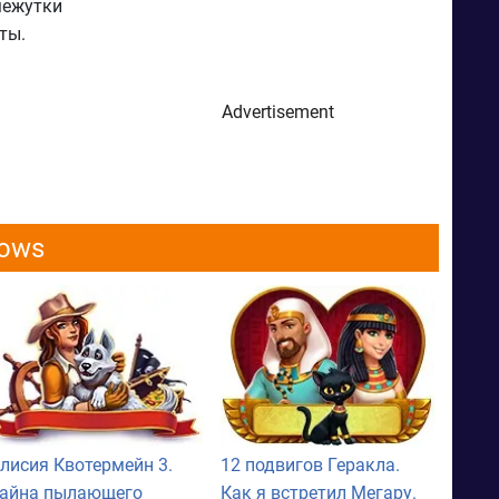
межутки
ты.
Advertisement
dows
лисия Квотермейн 3.
12 подвигов Геракла.
айна пылающего
Как я встретил Мегару.