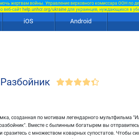
мочь жертвам войны. Управление верховного комиссара ООН по д
о веб-сайт
help.unhcr.org/ukraine
для украинцев, нуждающихся в уб
iOS
Android
 Разбойник
мка, созданная по мотивам легендарного мультфильма "И
разбойник". Вместе с былинным богатырем вы отправитесь
и сразитесь с множеством коварных супостатов. Чтобы си