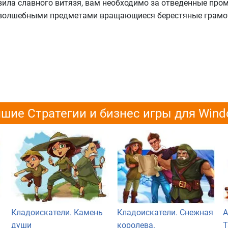
вила славного витязя, вам необходимо за отведенные про
 волшебными предметами вращающиеся берестяные грамо
шие Стратегии и бизнес игры для Win
Кладоискатели. Камень
Кладоискатели. Снежная
А
души
королева.
Т