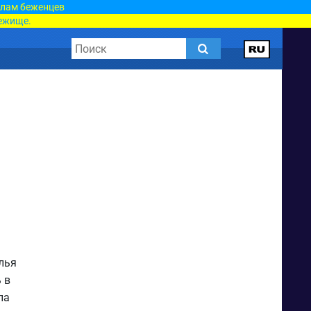
елам беженцев
ежище.
лья
 в
ла