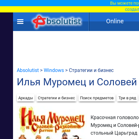
Вы можете по
создал
Online
Absolutist
>
Windows
> Стратегии и бизнес
Илья Муромец и Соловей
Аркады
Стратегии и бизнес
Поиск предметов
Три в ряд
Красочная головоло
Муромец и Соловей-
стольный Царьград 