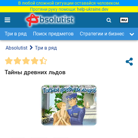
В любой сложной ситуации оставайся человеком.
Протяни руку помощи:
help-ukraine.dev
Три в ряд
Поиск предметов
Стратегии и бизнес
Ар
Absolutist
Три в ряд
Тайны древних льдов