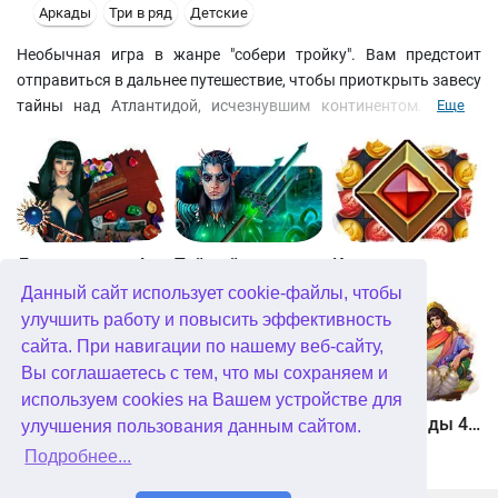
Аркады
Три в ряд
Детские
Необычная игра в жанре "собери тройку". Вам предстоит
отправиться в дальнее путешествие, чтобы приоткрыть завесу
тайны над Атлантидой, исчезнувшим континентом. Чтобы
Еще
разгадать все секреты, вам нужно собирать линейки из
алмазов. Сложность заключается в том, что игровое поле
постоянно находится в движении, и скучать вам точно не
придется. Своей оригинальной механикой, а также отличной
графикой и музыкой игра затягивает с первых же минут.
Джевел матч 4
Тайный город. Подводное королевство. Коллекционное издание
Квадриум
Данный сайт использует cookie-файлы, чтобы
улучшить работу и повысить эффективность
сайта. При навигации по нашему веб-сайту,
Вы соглашаетесь с тем, что мы сохраняем и
используем cookies на Вашем устройстве для
Хранитель рун
Мундус. Невозможная вселенная
Герои Эллады 4. Рождение мифа
улучшения пользования данным сайтом.
Подробнее...