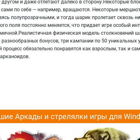
с другом и даже отлетают далеко в сторону.Некоторые бло
 сами по себе — например, вращаются. Некоторые мерцают
вясь полупрозрачными, и тогда шарик пролетает сквозь ни
го поля постоянно меняется, что придает игре особый инт
амичной.Реалистичная физическая модель столкновений ш
 разнообразных бонусов, три кампании по 50 уникальных 
 процесс обязательно понравятся как взрослым, так и с
арканоидов.
шие Аркады и стрелялки игры для Win