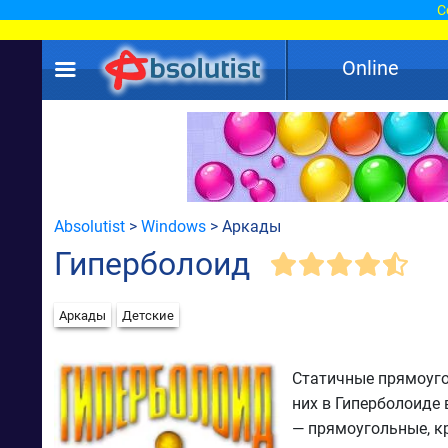
С
Online
Absolutist
>
Windows
> Аркады
Гиперболоид
Аркады
Детские
Статичные прямоуго
них в Гиперболоиде
— прямоугольные, кр