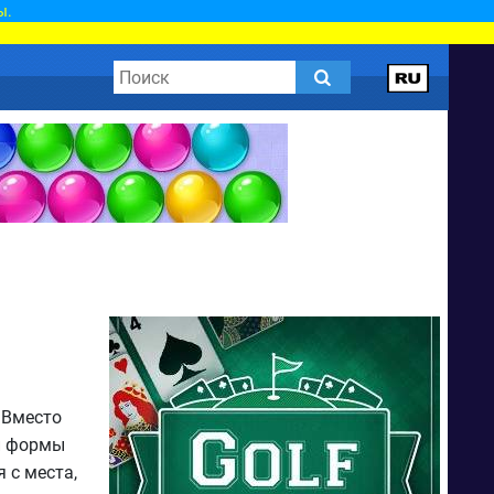
ы.
 Вместо
й формы
 с места,