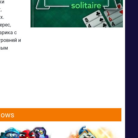
ки
,
х.
ерес,
арика с
уровней и
амым
dows