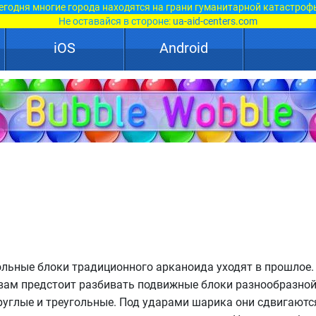
егодня многие города находятся на грани гуманитарной катастроф
Не оставайся в стороне:
ua-aid-centers.com
iOS
Android
льные блоки традиционного арканоида уходят в прошлое.
 вам предстоит разбивать подвижные блоки разнообразно
углые и треугольные. Под ударами шарика они сдвигаются