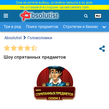
Они не хотели войны, но война пришла в их дом.
Не оставайся в стороне:
ua-aid-centers.com
Три в ряд
Поиск предметов
Стратегии и бизнес
Ар
Absolutist
Головоломки
Шоу спрятанных предметов