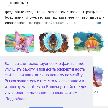
Головоломки
Представьте себе, что вы оказались в парке аттракционов.
Перед вами множество разных развлечений, игр, шарад и
головоломок. Каждое пройденное испытание дает вам
Еще
возможность заработать призовые купоны, которые можно
обменять в магазине на призы. Поиск предметов, поиск
отличий на двух практически одинаковых картинках, тир – вот
далеко неполный список головоломок, которые вас
поджидают в этом парке аттракционов. Вся игра разбита на
этапы по четыре игры в каждом. Каждая игра начинается с
Страна фей
Legendary Slide
Fishjong
того, что предсказатель выбирает вам очередное испытание.
Данный сайт использует cookie-файлы, чтобы
По мере прохождения для вас открываются новые варианты
улучшить работу и повысить эффективность
головоломок. Так же вы можете в любой момент сыграть в
сайта. При навигации по нашему веб-сайту,
одну из представленных мини-игр, которые дают возможность
Вы соглашаетесь с тем, что мы сохраняем и
заработать дополнительные призовые купоны.
используем cookies на Вашем устройстве для
Квадриум
Пасьянс Белоснежка. Зачарованное королевство
Travel Mosaics: A Paris Tour
улучшения пользования данным сайтом.
Подробнее...