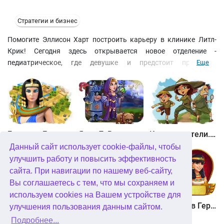
Стратегии и бизнес
Помогите Эллисон Харт построить карьеру в клинике Литл-
Крик! Сегодня здесь открывается новое отделение -
педиатрическое, где девушке и предстоит проходить
Еще
стажеровку. Принимайте пациентов, приносите им лекарства и
проводите различные процедуры. Как только они поправятся -
выписывайте! Играйте в тематические мини-игры и проживите
историю Эллисон с её горестями и радостями.
Битва за Египет. Миссия Клеопатра
Янки 7. В погоне за волшебным оленем
Кладоискатели. Камень души
Данный сайт использует cookie-файлы, чтобы
улучшить работу и повысить эффективность
сайта. При навигации по нашему веб-сайту,
Вы соглашаетесь с тем, что мы сохраняем и
используем cookies на Вашем устройстве для
Кладоискатели. Снежная королева. Коллекционное издание
Алисия Квотермейн 3. Тайна пылающего золота. Коллекционное издание
12 подвигов Геракла. Как я встретил Мегару. Коллекционное издание
улучшения пользования данным сайтом.
Подробнее...