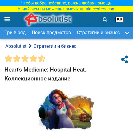
Чтобы добро победило, важна любая помощь.
Узнай, чем ты можешь помочь:
ua-aid-centers.com
Три в ряд
Поиск предметов
Стратегии и бизнес
Ар
Absolutist
Стратегии и бизнес
Heart's Medicine: Hospital Heat.
Коллекционное издание