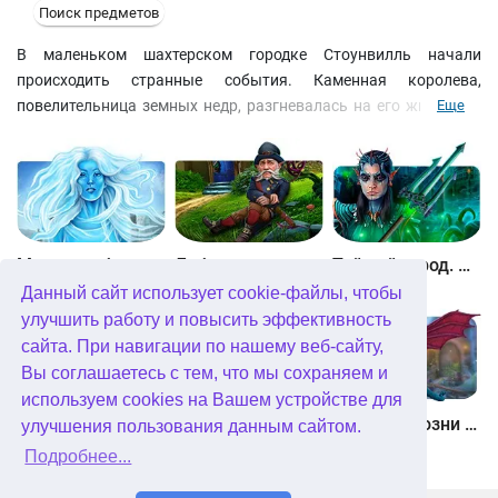
Поиск предметов
В маленьком шахтерском городке Стоунвилль начали
происходить странные события. Каменная королева,
повелительница земных недр, разгневалась на его жителей и
Еще
решила обратить их в камень. Проведите свое собственное
расследование и раскройте главную тайну этого городка.
Собирайте полезные предметы, решайте мини-игры и
головоломки и читайте старые газеты, чтобы понять, почему
покровительница Стоунвилля обратилась против его жителей.
«Страшные сказки. Каменная королева. Коллекционное
Между небом и землей
Лабиринты мира. Золото дураков. Коллекционное издание
Тайный город. Подводное королевство. Коллекционное издание
издание»
Данный сайт использует cookie-файлы, чтобы
Скачать бесплатно
улучшить работу и повысить эффективность
сайта. При навигации по нашему веб-сайту,
Вы соглашаетесь с тем, что мы сохраняем и
используем cookies на Вашем устройстве для
Небесные земли. Пробуждение гигантов. Коллекционное издание
Загадки Нью-Йорка. Пробуждение. Коллекционное издание
Химеры. Козни зла. Коллекционное издание
улучшения пользования данным сайтом.
Подробнее...