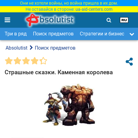
Они не хотели войны, но война пришла в их дом.
Не оставайся в стороне:
ua-aid-centers.com
Три в ряд
Поиск предметов
Стратегии и бизнес
Ар
Absolutist
Поиск предметов
Страшные сказки. Каменная королева