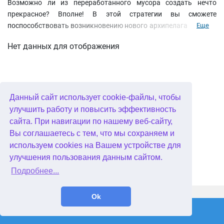
Возможно ли из переработанного мусора создать нечто
прекрасное? Вполне! В этой стратегии вы сможете
поспособствовать возникновению нового архипелага на карте
Еще
мира. Постройте прекрасный экогород прямо посреди океана,
Нет данных для отображения
обустраивайте зеленые зоны и закладывайте прогулочные
набережные, открывайте аквапарки и кинотеатры и не
забудьте о генераторах, которые будут снабжать ваш город
экологически чистой энергией. Все постройки (а их более 20)
делятся на 4 типа: жилые дома, коммерческие здания,
Данный сайт использует cookie-файлы, чтобы
сооружения, предназначенные для защиты окружающей
улучшить работу и повысить эффективность
среди и производства электроэнергии. Изберите свою
сайта. При навигации по нашему веб-сайту,
стратегию развития и выбирайте соответствующие улучшения,
Вы соглашаетесь с тем, что мы сохраняем и
руководствуясь потребностями жителей Экосити. Проявите
используем cookies на Вашем устройстве для
инженерные способности и сделайте все возможное, чтобы
улучшения пользования данным сайтом.
превратить загрязненные острова в рай для туристов в этой
Подробнее...
увлекательной игре в жанре бизнес.
WellGames.com
QuData.com
Ok
2026 © Absolutist