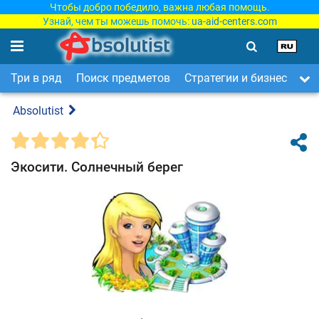
Чтобы добро победило, важна любая помощь.
Узнай, чем ты можешь помочь:
ua-aid-centers.com
Три в ряд
Поиск предметов
Стратегии и бизнес
Ар
Absolutist
Экосити. Солнечный берег