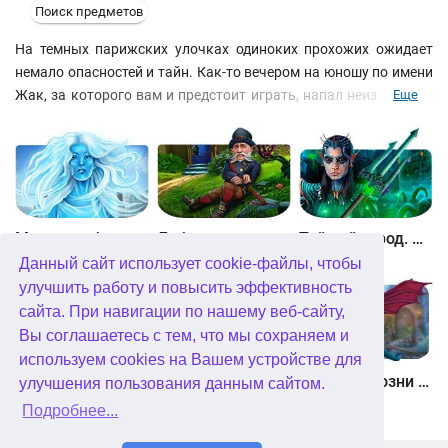
Поиск предметов
На темных парижских улочках одиноких прохожих ожидает
немало опасностей и тайн. Как-то вечером на юношу по имени
Жак, за которого вам и предстоит играть, напал неизвестный
Еще
в черном плаще. Что случилось дальше вспомнить вам так и
не удалось - в себя вы пришли уже сидя в таверне. Голова
раскалывается, а на плече выжжено клеймо в виде креста.
Зачастую в Париже подобные истории заканчивались для
несчастных в придорожной канаве. Тогда что от вас нужно
было нападавшему? Идя последам та инственного
Между небом и землей
Лабиринты мира. Золото дураков. Коллекционное издание
Тайный город. Подводное королевство. Коллекционное издание
незнакомца, Жак отправиться в опасное путешествие по
Данный сайт использует cookie-файлы, чтобы
Европе, попадет в бандитскую пересстрелку, встретит
улучшить работу и повысить эффективность
прекрасную аристократку и узнает главную тайну ордена
сайта. При навигации по нашему веб-сайту,
тамплиеров. находите королевские лилии в сценах на поиск
Вы соглашаетесь с тем, что мы сохраняем и
предметов, решайте различные головоломки и получайте
используем cookies на Вашем устройстве для
многочисленные трофеи.
Небесные земли. Пробуждение гигантов. Коллекционное издание
Загадки Нью-Йорка. Пробуждение. Коллекционное издание
Химеры. Козни зла. Коллекционное издание
улучшения пользования данным сайтом.
Скачать бесплатно
Подробнее...
Золотые истории 3. Хранители. Коллекционноое издание