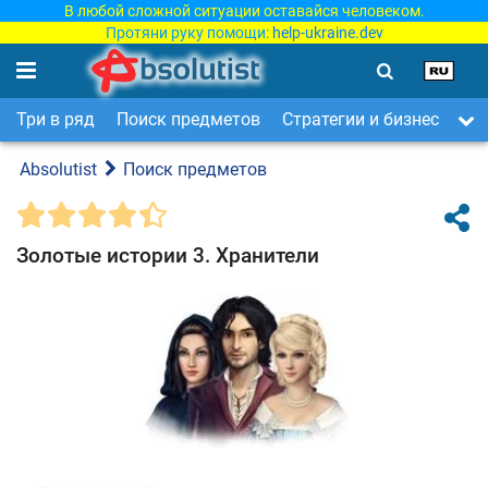
В любой сложной ситуации оставайся человеком.
Протяни руку помощи:
help-ukraine.dev
Три в ряд
Поиск предметов
Стратегии и бизнес
Ар
Absolutist
Поиск предметов
Золотые истории 3. Хранители