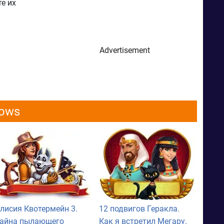
е их
Advertisement
dows
лисия Квотермейн 3.
12 подвигов Геракла.
айна пылающего
Как я встретил Мегару.