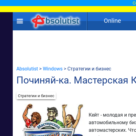
С
Online
Absolutist
>
Windows
> Стратегии и бизнес
Починяй-ка. Мастерская 
Стратегии и бизнес
Кейт - молодая и п
автомобильному бизн
автомастерских. Чт