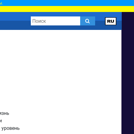
ы.
изнь
и
 уровень