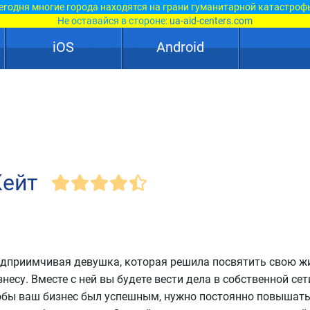
егодня многие города находятся на грани гуманитарной катастроф
Не оставайся в стороне:
ua-aid-centers.com
iOS
Android
Кейт
редприимчивая девушка, которая решила посвятить свою ж
есу. Вместе с ней вы будете вести дела в собственной сет
обы ваш бизнес был успешным, нужно постоянно повышать