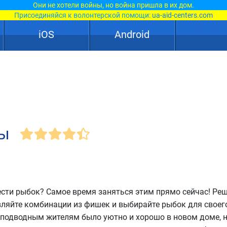
Они не хотели войны, но война пришла в их дом.
Присоединяйся к волонтерской помощи:
ua-aid-centers.com
iOS
Android
лы
ести рыбок? Самое время заняться этим прямо сейчас! Ре
вляйте комбинации из фишек и выбирайте рыбок для своег
 подводным жителям было уютно и хорошо в новом доме, 