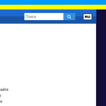
шайте
о
не