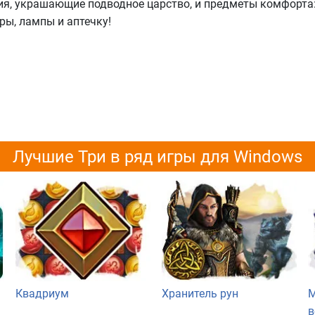
ния, украшающие подводное царство, и предметы комфорта
ры, лампы и аптечку!
Лучшие Три в ряд игры для Windows
Квадриум
Хранитель рун
М
в