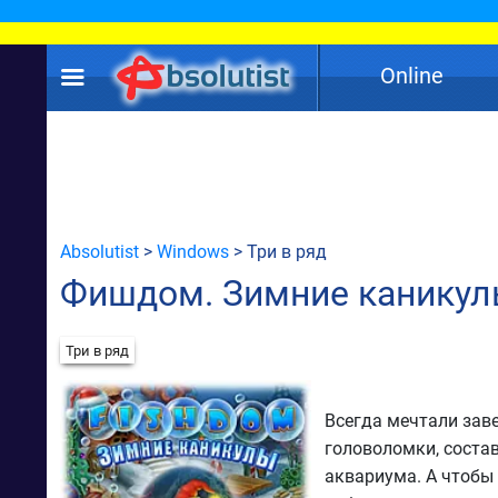
Online
Absolutist
>
Windows
> Три в ряд
Фишдом. Зимние канику
Три в ряд
Всегда мечтали зав
головоломки, соста
аквариума. А чтобы