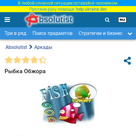
В любой сложной ситуации оставайся человеком.
Протяни руку помощи:
help-ukraine.dev
Три в ряд
Поиск предметов
Стратегии и бизнес
Ар
Absolutist
Аркады
Рыбка Обжора