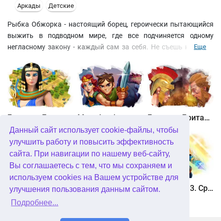
Аркады
Детские
Рыбка Обжорка - настоящий борец, героически пытающийся
выжить в подводном мире, где все подчиняется одному
негласному закону - каждый сам за себя. Не съешь кого-то -
Еще
останешься маленьким и голодным, съешь - и подкрепишься, и
подрастешь. Не успел увернуться - `прощай, белый свет`, успел
- получил еще один шанс самому стать акулой и никого не
бояться. Просто и жизенно :) И, к тому же, ярко и динамично!
Вы встретите рыб-мутантов, препятствия в виде бомб и другие
приятные штучки, которые внесут свои коррективы в
Битва за Египет. Миссия Клеопатра
Maze Lord
Битва за Британию. Восстание Каратака
прохождение игры. Но тому, чья цель - вершина морской
Данный сайт использует cookie-файлы, чтобы
пищевой цепи, море по колено! Начните свое восхождение
улучшить работу и повысить эффективность
прямо сейчас!
сайта. При навигации по нашему веб-сайту,
Вы соглашаетесь с тем, что мы сохраняем и
используем cookies на Вашем устройстве для
Охота онлайн
Птичий переполох 3
Солдатики 3. Средневековье
улучшения пользования данным сайтом.
Подробнее...