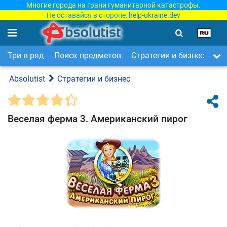
Многие города на грани гуманитарной катастрофы.
Не оставайся в стороне:
help-ukraine.dev
Три в ряд
Поиск предметов
Стратегии и бизнес
Ар
Absolutist
Стратегии и бизнес
Веселая ферма 3. Американский пирог