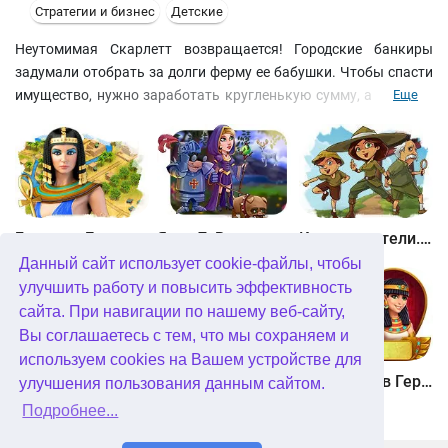
Стратегии и бизнес
Детские
Неутомимая Скарлетт возвращается! Городские банкиры
задумали отобрать за долги ферму ее бабушки. Чтобы спасти
имущество, нужно заработать кругленькую сумму, а времени
Еще
осталось в обрез – скорее за работу! Разводите животных,
собирайте продукты и вкладывайте заработанные деньги в
развитие бизнеса. Вас ждут 90 непростых уровней, необычный
сюжет и абсолютно непредсказуемый финал!
Битва за Египет. Миссия Клеопатра
Янки 7. В погоне за волшебным оленем
Кладоискатели. Камень души
Данный сайт использует cookie-файлы, чтобы
улучшить работу и повысить эффективность
сайта. При навигации по нашему веб-сайту,
Вы соглашаетесь с тем, что мы сохраняем и
используем cookies на Вашем устройстве для
Кладоискатели. Снежная королева. Коллекционное издание
Алисия Квотермейн 3. Тайна пылающего золота. Коллекционное издание
12 подвигов Геракла. Как я встретил Мегару. Коллекционное издание
улучшения пользования данным сайтом.
Подробнее...