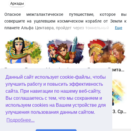
Аркады
Опасное межгалактическое путешествие, которое вы
совершите на уцелевшем космическом корабле от Земли к
планете Альфа Центавра, пройдет через тоннельный переход,
Еще
где вы будете подвергаться постоянным атакам
инопланетных сил. Ваш корабль способен нести на своем
борту мощнейшее современное вооружение, которое вы
сможете постепенно усовершенствовать. Невраждебные
цивилизации с других планет помогут вам добраться домой.
Битва за Египет. Миссия Клеопатра
Maze Lord
Битва за Британию. Восстание Каратака
Данный сайт использует cookie-файлы, чтобы
улучшить работу и повысить эффективность
сайта. При навигации по нашему веб-сайту,
Вы соглашаетесь с тем, что мы сохраняем и
используем cookies на Вашем устройстве для
Охота онлайн
Птичий переполох 3
Солдатики 3. Средневековье
улучшения пользования данным сайтом.
Подробнее...