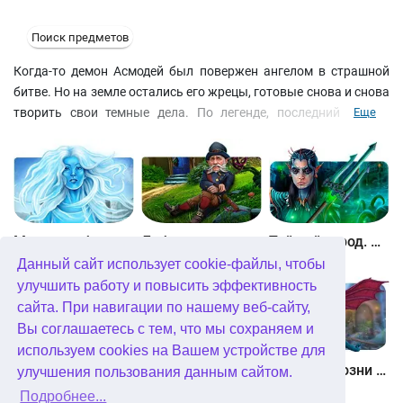
Поиск предметов
Когда-то демон Асмодей был повержен ангелом в страшной
битве. Но на земле остались его жрецы, готовые снова и снова
творить свои темные дела. По легенде, последний из них
Еще
станет новым вместилищем демона. И вы, детектив, знаете,
кто метит на эту роль! Решайте головоломные задачки,
отыскивайте предметы, проходите мини-игры и возглавьте
расследование серии преступлений. У вас есть инвентарь,
подсказки, карта, журнал с уликами и список задач.
Скачать бесплатно "Энигматис 3. Тень Кархалы"
Между небом и землей
Лабиринты мира. Золото дураков. Коллекционное издание
Тайный город. Подводное королевство. Коллекционное издание
Данный сайт использует cookie-файлы, чтобы
улучшить работу и повысить эффективность
сайта. При навигации по нашему веб-сайту,
Вы соглашаетесь с тем, что мы сохраняем и
используем cookies на Вашем устройстве для
Небесные земли. Пробуждение гигантов. Коллекционное издание
Загадки Нью-Йорка. Пробуждение. Коллекционное издание
Химеры. Козни зла. Коллекционное издание
улучшения пользования данным сайтом.
Подробнее...