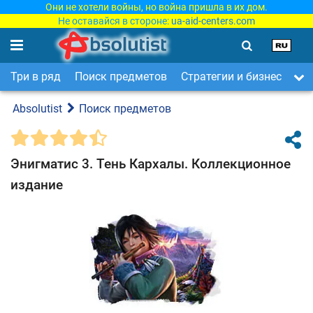
Они не хотели войны, но война пришла в их дом.
Не оставайся в стороне:
ua-aid-centers.com
Три в ряд
Поиск предметов
Стратегии и бизнес
Ар
Absolutist
Поиск предметов
Энигматис 3. Тень Кархалы. Коллекционное
издание