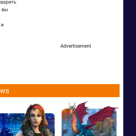
 варить
м вы
 и
Advertisement
ows