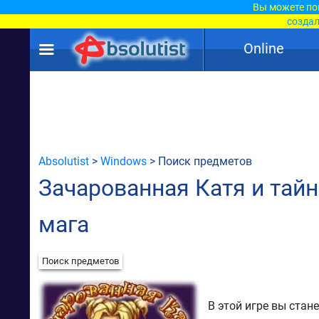
Вы можете по
создал
Online
Absolutist
>
Windows
> Поиск предметов
Зачарованная Катя и тай
мага
Поиск предметов
В этой игре вы ста