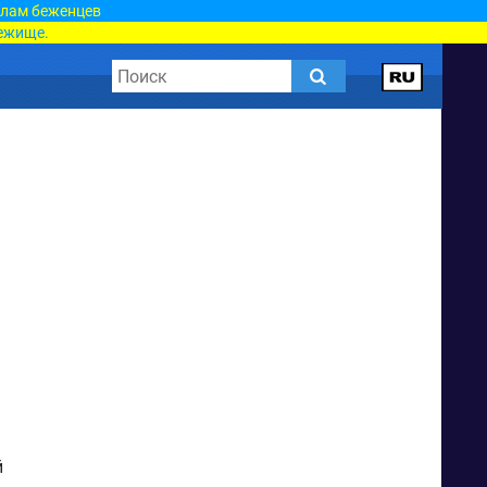
елам беженцев
ежище.
й