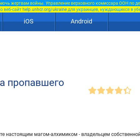
мочь жертвам войны. Управление верховного комиссара ООН по д
о веб-сайт
help.unhcr.org/ukraine
для украинцев, нуждающихся в уб
iOS
Android
на пропавшего
нете настоящим магом-алхимиком - владельцем собственно