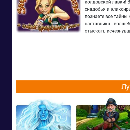
колдовской лавки! 
снадобья и эликсиры
познаете все тайны
наставника - волшеб
отыскать исчезнувш
Лу