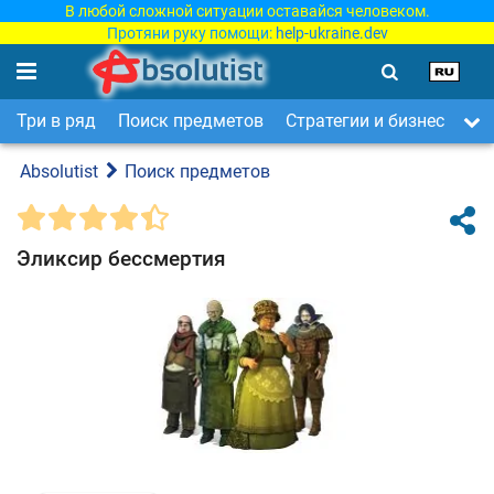
В любой сложной ситуации оставайся человеком.
Протяни руку помощи:
help-ukraine.dev
Три в ряд
Поиск предметов
Стратегии и бизнес
Ар
Absolutist
Поиск предметов
Эликсир бессмертия