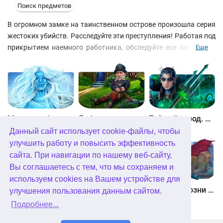
Поиск предметов
В огромном замке на таинственном острове произошла серия
жестоких убийств. Расследуйте эти преступления! Работая под
прикрытием наемного работника, обследуйте все потаенные
Еще
уголки замка, ищите скрытые предметы, разгадывайте
головоломки и подбирайте ключи к запертым дверям.
Выполняйте приказы хозяина и помогайте его ассистентам.
Скоро вам придется назвать убийцу, но кто это - оккультист,
алхимик, физик или ботаник?
Между небом и землей
Лабиринты мира. Золото дураков. Коллекционное издание
Тайный город. Подводное королевство. Коллекционное издание
Данный сайт использует cookie-файлы, чтобы
улучшить работу и повысить эффективность
сайта. При навигации по нашему веб-сайту,
Вы соглашаетесь с тем, что мы сохраняем и
используем cookies на Вашем устройстве для
Небесные земли. Пробуждение гигантов. Коллекционное издание
Загадки Нью-Йорка. Пробуждение. Коллекционное издание
Химеры. Козни зла. Коллекционное издание
улучшения пользования данным сайтом.
Подробнее...