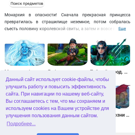
Поиск предметов
Монархия в опасности! Сначала прекрасная принцесса
превратилась в страшилище неземное, потом собралась
съесть половину королевской свиты, а затем и вовсе исчезла.
Еще
Помогите благородному рыцарю осмотреть трехмерные
уровни, чтобы вернуть принцессе человеческий облик. В
поисках улик и зацепок вы побываете и у ведьмы-искусницы, и
у пиратов-бунтарей, и даже на вулканическом острове. Ищите
предметы, решайте головоломки и радуйте короля своими
успехами!
Между небом и землей
Лабиринты мира. Золото дураков. Коллекционное издание
Тайный город. Подводное королевство. Коллекционное издание
Данный сайт использует cookie-файлы, чтобы
улучшить работу и повысить эффективность
сайта. При навигации по нашему веб-сайту,
Вы соглашаетесь с тем, что мы сохраняем и
используем cookies на Вашем устройстве для
Небесные земли. Пробуждение гигантов. Коллекционное издание
Загадки Нью-Йорка. Пробуждение. Коллекционное издание
Химеры. Козни зла. Коллекционное издание
улучшения пользования данным сайтом.
Подробнее...