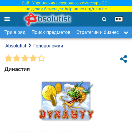
Сайт Управления верховного комиссара ООН
по делам беженцев:
help.unhcr.org/ukraine
Три в ряд
Поиск предметов
Стратегии и бизнес
Ар
Absolutist
Головоломки
Династия