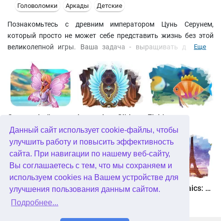
Головоломки
Аркады
Детские
Познакомьтесь с древним императором Цунь Серунем,
который просто не может себе представить жизнь без этой
великолепной игры. Ваша задача - выращивать драконьи
Еще
яйца, чтобы возродить Драконью династию.Игра сделана в
лучших традициях Зумы и Люксора, так что, отложите все дела
и приступайте к этому нелегкому труду. Ибо даже сам великий
император запретил своей жене играть в эту игру, чтобы она
не забыла о своих обязанностях и родила ему маленького
императора.Проведите свое свободное время весело и
Страна фей
Legendary Slide
Fishjong
увлекательно!
Данный сайт использует cookie-файлы, чтобы
улучшить работу и повысить эффективность
сайта. При навигации по нашему веб-сайту,
Вы соглашаетесь с тем, что мы сохраняем и
используем cookies на Вашем устройстве для
Квадриум
Пасьянс Белоснежка. Зачарованное королевство
Travel Mosaics: A Paris Tour
улучшения пользования данным сайтом.
Подробнее...