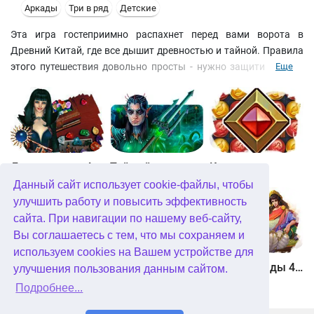
Аркады
Три в ряд
Детские
Эта игра гостеприимно распахнет перед вами ворота в
Древний Китай, где все дышит древностью и тайной. Правила
этого путешествия довольно просты - нужно защитить свою
Еще
пагоду от проникновения цветных шариков.Чтобы преуспеть
на этом поприще, вам понадобятся: кнопка мыши, арсенал
бонусов и немного сообразительности. Кстати, обязательно
загляните в Зал Славы - за такое количество медалей можно и
побороться, подгадывая разнообразные цепочки и сочетания.
Джевел матч 4
Тайный город. Подводное королевство. Коллекционное издание
Квадриум
Данный сайт использует cookie-файлы, чтобы
улучшить работу и повысить эффективность
сайта. При навигации по нашему веб-сайту,
Вы соглашаетесь с тем, что мы сохраняем и
используем cookies на Вашем устройстве для
Хранитель рун
Мундус. Невозможная вселенная
Герои Эллады 4. Рождение мифа
улучшения пользования данным сайтом.
Подробнее...