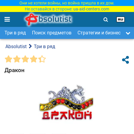
Они не хотели войны, но война пришла в их дом.
Не оставайся в стороне:
ua-aid-centers.com
Три в ряд
Поиск предметов
Стратегии и бизнес
Ар
Absolutist
Три в ряд
Дракон