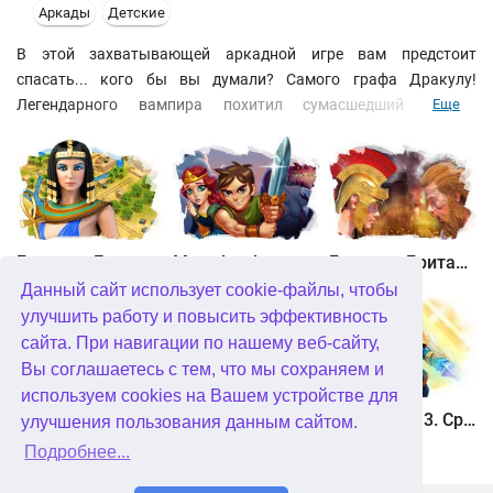
Аркады
Детские
В этой захватывающей аркадной игре вам предстоит
спасать... кого бы вы думали? Самого графа Дракулу!
Легендарного вампира похитил сумасшедший доктор
Еще
Лайфласт, чтобы использовать его кровь для приготовления
эликсира вечной жизни. Вместе с одним из потомков графа
вам предстоит сразиться с легионами зомби, преодолеть
массу препятствий и в конечном итоге спасти любимого отца.
Вас ждет отличная трехмерная графика и увлекательный
игровой процесс.
Битва за Египет. Миссия Клеопатра
Maze Lord
Битва за Британию. Восстание Каратака
Данный сайт использует cookie-файлы, чтобы
улучшить работу и повысить эффективность
сайта. При навигации по нашему веб-сайту,
Вы соглашаетесь с тем, что мы сохраняем и
используем cookies на Вашем устройстве для
Охота онлайн
Птичий переполох 3
Солдатики 3. Средневековье
улучшения пользования данным сайтом.
Подробнее...