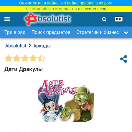
Они не хотели войны, но война пришла в их дом.
Не оставайся в стороне:
ua-aid-centers.com
Три в ряд
Поиск предметов
Стратегии и бизнес
Ар
Absolutist
Аркады
Дети Дракулы