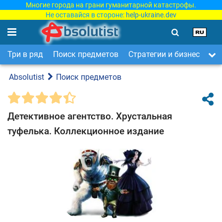
Многие города на грани гуманитарной катастрофы.
Не оставайся в стороне:
help-ukraine.dev
Три в ряд
Поиск предметов
Стратегии и бизнес
Ар
Absolutist
Поиск предметов
Детективное агентство. Хрустальная
туфелька. Коллекционное издание