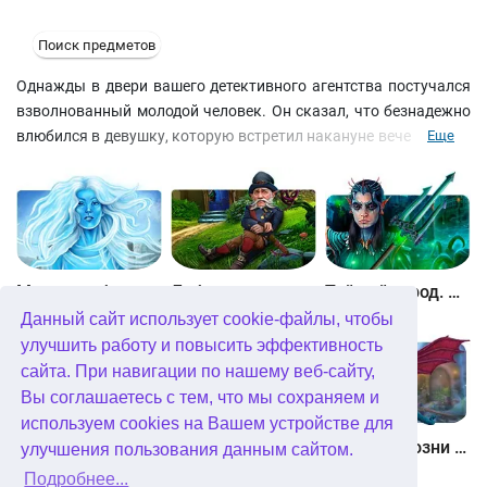
Поиск предметов
Однажды в двери вашего детективного агентства постучался
взволнованный молодой человек. Он сказал, что безнадежно
влюбился в девушку, которую встретил накануне вечером, вот
Еще
только она исчезла прежде, чем он узнал её имя.
Единственный ключ к поискам прекрасной незнакомки -
потерянная ей хрустальная туфелька.
Между небом и землей
Лабиринты мира. Золото дураков. Коллекционное издание
Тайный город. Подводное королевство. Коллекционное издание
Данный сайт использует cookie-файлы, чтобы
улучшить работу и повысить эффективность
сайта. При навигации по нашему веб-сайту,
Вы соглашаетесь с тем, что мы сохраняем и
используем cookies на Вашем устройстве для
Небесные земли. Пробуждение гигантов. Коллекционное издание
Загадки Нью-Йорка. Пробуждение. Коллекционное издание
Химеры. Козни зла. Коллекционное издание
улучшения пользования данным сайтом.
Подробнее...