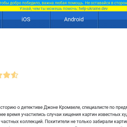
тобы добро победило, важна любая помощь. Не оставайся в сторон
Узнай, чем ты можешь помочь:
help-ukraine.dev
iOS
Android
сторию о детективе Джоне Кромвеле, специалисте по пре
днее время участились случаи хищения картин известных х
и частных коллекций. Похитители не только забирали карти