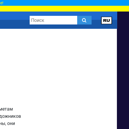
е!
дметам
удожников
ны, они