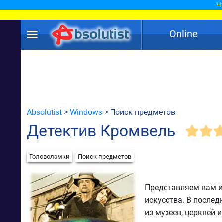
Ч
Online
Absolutist
>
Windows
> Поиск предметов
Детектив Кромвель
Головоломки
Поиск предметов
Представляем вам и
искусства. В после
из музеев, церквей 