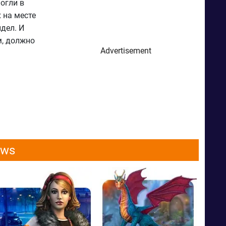
огли в
 на месте
дел. И
м, должно
Advertisement
ows